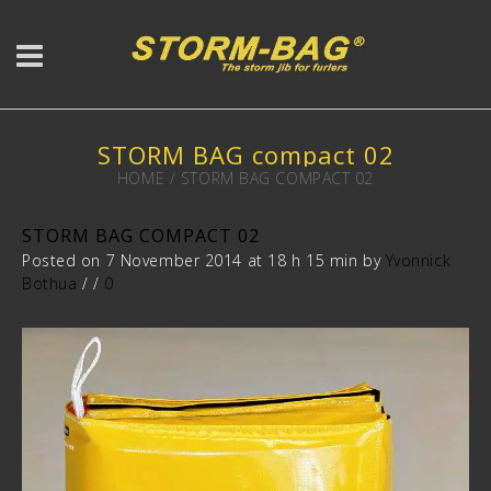
STORM BAG compact 02
HOME
/
STORM BAG COMPACT 02
STORM BAG COMPACT 02
Posted on 7 November 2014 at 18 h 15 min
by
Yvonnick
Bothua
/
/
0