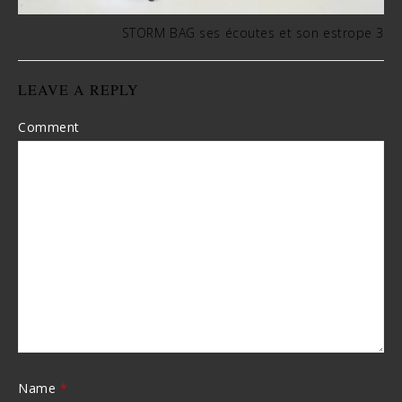
STORM BAG ses écoutes et son estrope 3
LEAVE A REPLY
Comment
Name
*