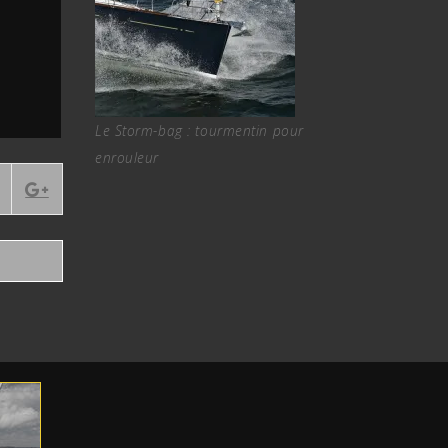
Le Storm-bag : tourmentin pour
enrouleur