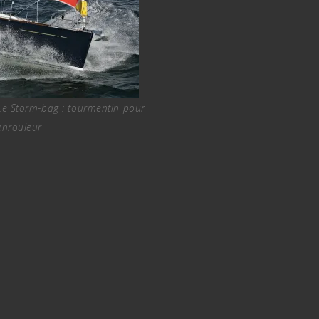
Le Storm-bag : tourmentin pour
enrouleur