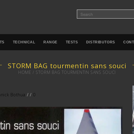
TS
TECHNICAL
RANGE
TESTS
DISTRIBUTORS
CONT
STORM BAG tourmentin sans souci
HOME
/
STORM BAG TOURMENTIN SANS SOUCI
nnick Bothua
/
/
0